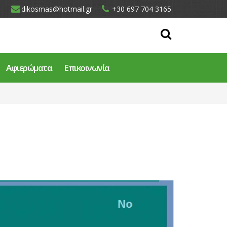
dikosmas@hotmail.gr
+30 697 704 3165
Αφιερώματα
Επικοινωνία