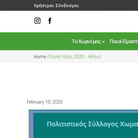
Skip to main content
Χρήσιμοι Σύνδεσμοι
Το Χωριό μας
Ποιοί Είμαστ
You are here
Home
/
Κοπή πίτας 2020 - Αθήνα
February 10, 2020