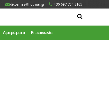
dikosmas@hotmail.gr
+30 697 704 3165
Αφιερώματα
Επικοινωνία