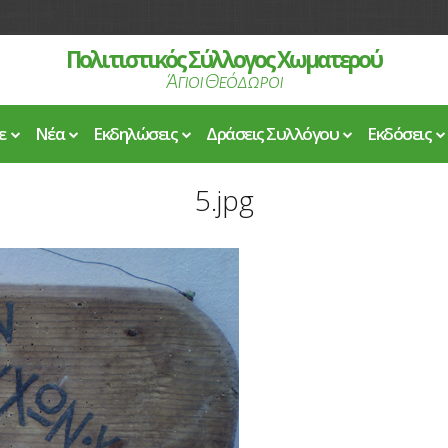
Πολιτιστικός Σύλλογος Χωματερού
Άγιοι Θεόδωροι
ε
Νέα
Εκδηλώσεις
Δράσεις Συλλόγου
Εκδόσεις
5.jpg