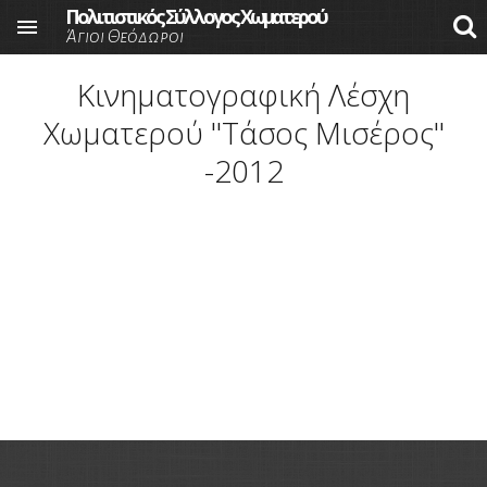
Πολιτιστικός Σύλλογος Χωματερού

Άγιοι Θεόδωροι
Skip to main content
Κινηματογραφική Λέσχη
Χωματερού ''Τάσος Μισέρος''
-2012